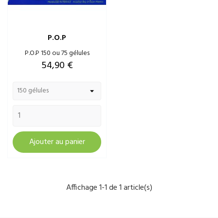
P.O.P
P.O.P 150 ou 75 gélules
Prix
54,90 €
Ajouter au panier
Affichage 1-1 de 1 article(s)