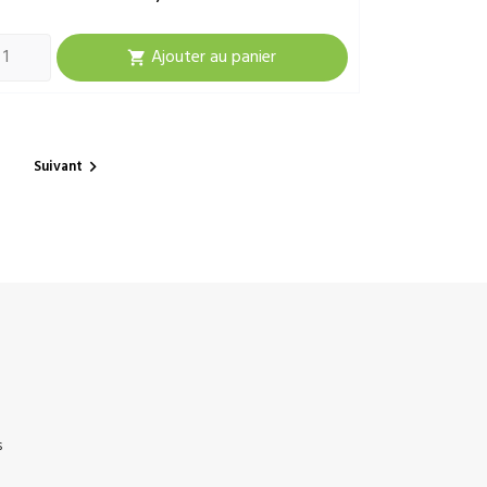
Ajouter au panier

Suivant

s