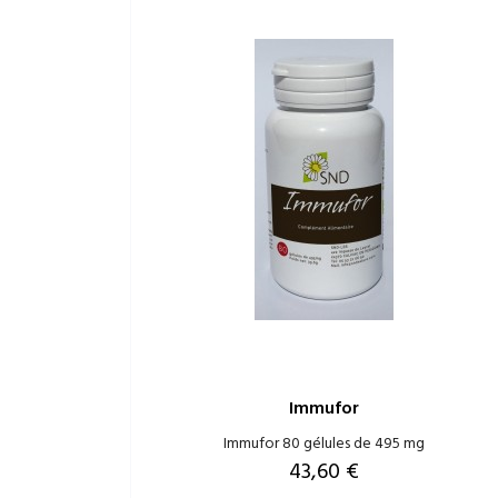
Immufor
Immufor 80 gélules de 495 mg
Prix
43,60 €