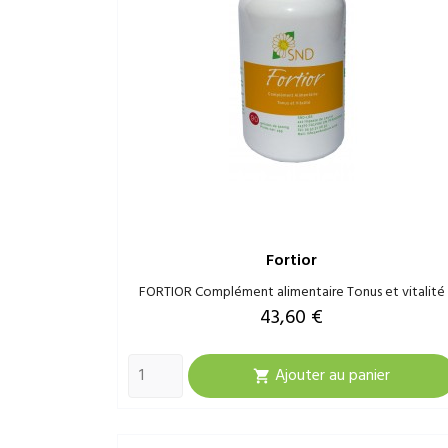
Fortior
FORTIOR Complément alimentaire Tonus et vitalité
Prix
43,60 €
Ajouter au panier
