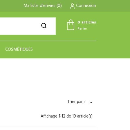
Ma liste d'envies
(
0
)
Connexion
0 articles
Panier
COSMÉTIQUES
Trier par :

Affichage 1-12 de 19 article(s)