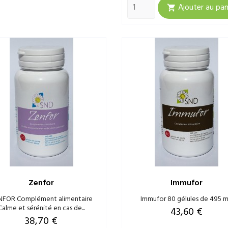
Ajouter au pan

Zenfor
Immufor
NFOR Complément alimentaire
Immufor 80 gélules de 495 
Calme et sérénité en cas de...
Prix
43,60 €
Prix
38,70 €