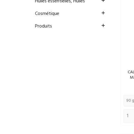
Huiles essentielles, Huiles

Cosmétique

Produits

CAL
Ma