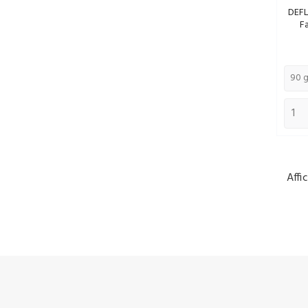
DEFL
Fa
Affi