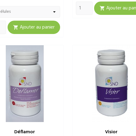
Ajouter au pan

Ajouter au panier

Déflamor
Visior