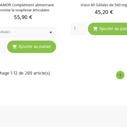
AMOR Complément alimentaire
Visior 60 Gélules de 560 m
vorise la souplesse articulaire
Prix
45,20 €
Prix
55,90 €
Ajouter au pan

Ajouter au panier

chage 1-12 de 289 article(s)
1