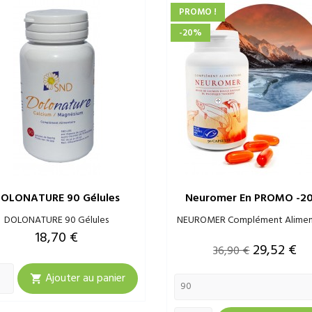
PROMO !
-20%
OLONATURE 90 Gélules
Neuromer En PROMO -
DOLONATURE 90 Gélules
NEUROMER Complément Alimen
Prix
18,70 €
Prix
Prix
29,52 €
36,90 €
de
Ajouter au panier

base