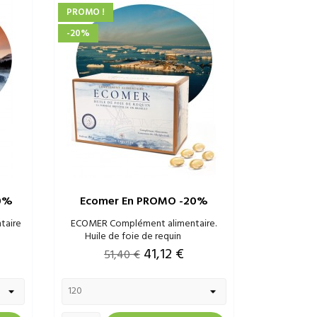
PROMO !
-20%
20%
Ecomer En PROMO -20%
taire
ECOMER Complément alimentaire.
Huile de foie de requin
Prix
Prix
41,12 €
51,40 €
de
base