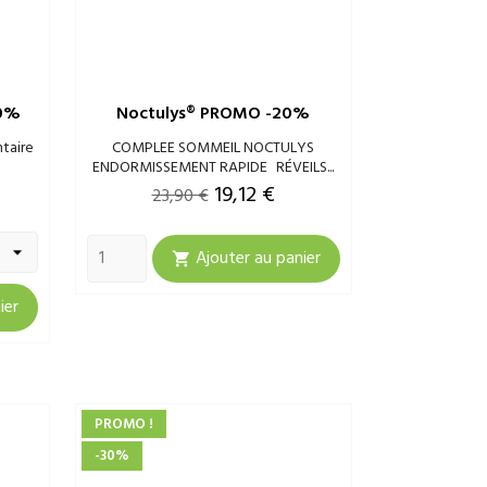
20%
Noctulys® PROMO -20%
taire
COMPLEE SOMMEIL NOCTULYS
ENDORMISSEMENT RAPIDE RÉVEILS...
Prix
Prix
19,12 €
23,90 €
de
Ajouter au panier
base

ier
PROMO !
-30%