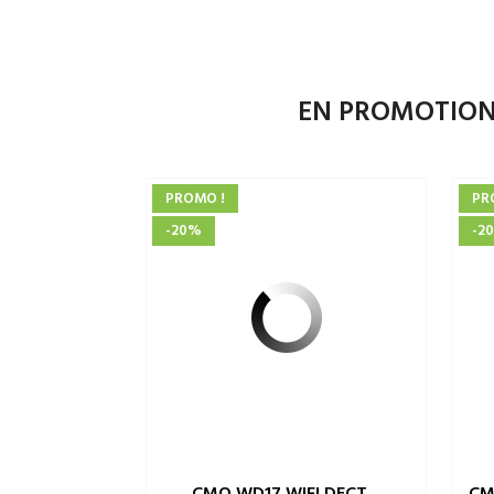
EN PROMOTIO
PROMO !
PR
-20%
-2
CMO WD17 WIFI DECT...
CM