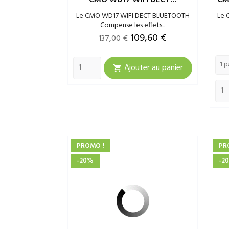
Le CMO WD17 WIFI DECT BLUETOOTH
Le 
Compense les effets...
Prix
Prix
109,60 €
137,00 €
de
Ajouter au panier
base

PROMO !
PR
-20%
-2