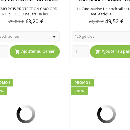
CMO PC15 PROTECTION CMO ORDI
La Cure Marine Un cocktail nat
PORT ET LCD neutralise les...
anti-fatigue .
Prix
Prix
Prix
Prix
63,20 €
49,52 €
79,00 €
61,90 €
de
de
base
base
Ajouter au panier
Ajouter au pan


OMO !
PROMO !
0%
-20%