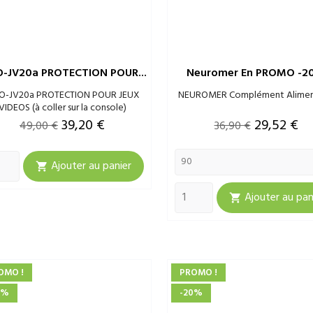
-JV20a PROTECTION POUR...
Neuromer En PROMO -
O-JV20a PROTECTION POUR JEUX
NEUROMER Complément Alimen
VIDEOS (à coller sur la console)
Prix
Prix
Prix
Prix
39,20 €
29,52 €
49,00 €
36,90 €
de
de
Ajouter au panier
base
base

Ajouter au pan

OMO !
PROMO !
0%
-20%