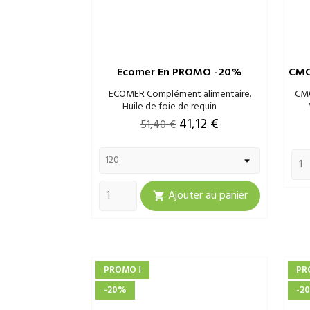
Ecomer En PROMO -20%
CMO
ECOMER Complément alimentaire.
CM
Huile de foie de requin
Prix
Prix
41,12 €
51,40 €
de
base
Ajouter au panier

PROMO !
PR
-20%
-2