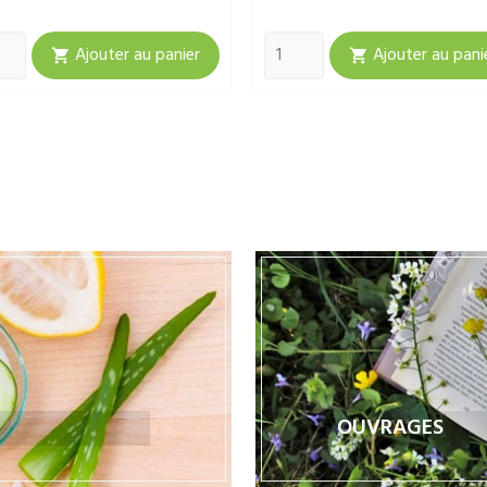
Ajouter au panier

Ajouter au pani

OUVRAGES