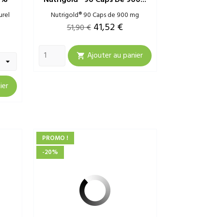
urel
Nutrigold® 90 Caps de 900 mg
Prix
Prix
41,52 €
51,90 €
de
Ajouter au panier
base

ier
PROMO !
-20%