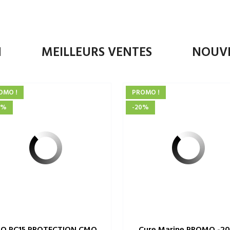
N
MEILLEURS VENTES
NOUV
OMO !
PROMO !
0%
-20%
O PC15 PROTECTION CMO...
Cure Marine PROMO -2