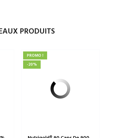
EAUX PRODUITS
PROMO !
-20%
0%
Nutrigold® 90 Caps De 900...