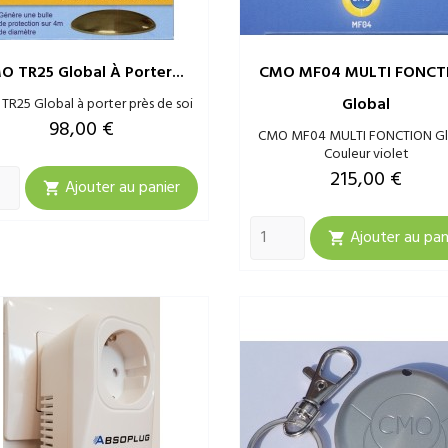
O TR25 Global À Porter...
CMO MF04 MULTI FONCT
Global
TR25 Global à porter près de soi
Prix
98,00 €
CMO MF04 MULTI FONCTION Gl
Couleur violet
Prix
215,00 €
Ajouter au panier

Ajouter au pan
