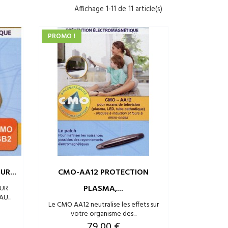
Affichage 1-11 de 11 article(s)
PROMO !
R...
CMO-AA12 PROTECTION
PLASMA,...
OUR
U...
Le CMO AA12 neutralise les effets sur
votre organisme des...
Prix
79,00 €