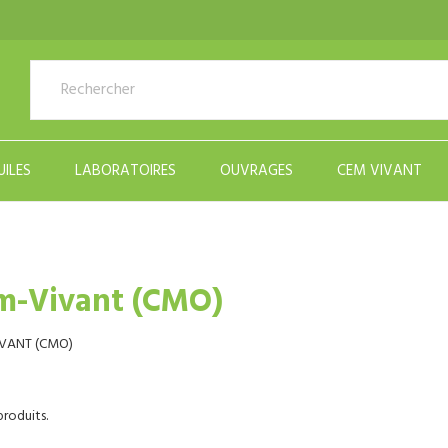
UILES
LABORATOIRES
OUVRAGES
CEM VIVANT
m-Vivant (CMO)
VANT (CMO)
 produits.