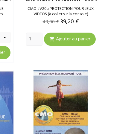
NE
CMO-JV20a PROTECTION POUR JEUX
...
VIDEOS (à coller sur la console)
Prix
Prix
39,20 €
49,00 €
de
Ajouter au panier
base

ier