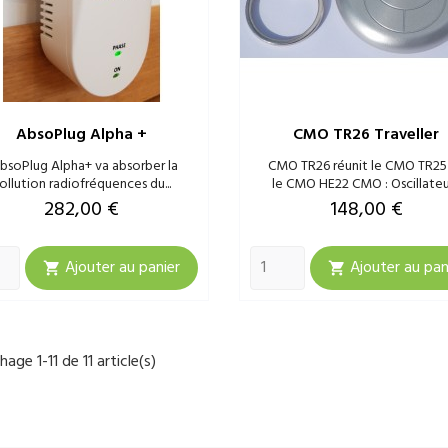
AbsoPlug Alpha +
CMO TR26 Traveller
absoPlug Alpha+ va absorber la
CMO TR26 réunit le CMO TR25
ollution radiofréquences du...
le CMO HE22 CMO : Oscillateur
Prix
Prix
282,00 €
148,00 €
Ajouter au panier
Ajouter au pan


hage 1-11 de 11 article(s)