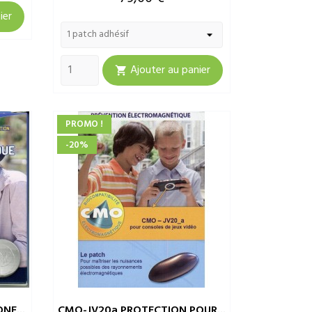
ier
Ajouter au panier

PROMO !
-20%
NE...
CMO-JV20a PROTECTION POUR...