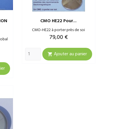
ION
CMO HE22 Pour...
CMO-HE22 à porter près de soi
Prix
79,00 €
obal
Ajouter au panier

ier