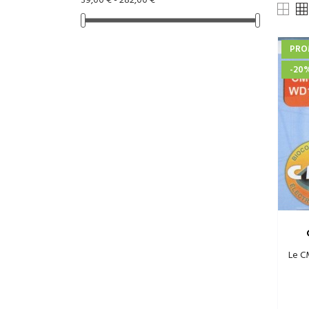
39,00 € - 282,00 €
PRO
-20
Le C