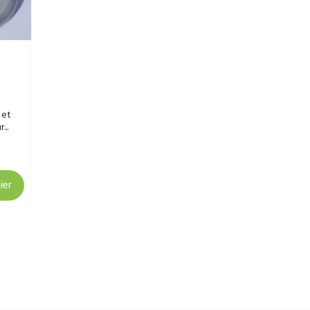
 et
...
ier