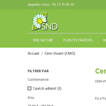
Appelez-nous :
05 53 31 06 50
SND NATURE
PLANTES FRAÎCHES
H
Accueil
Cem-Vivant (CMO)
Ce
FILTRER PAR
Contenance
CEM-VI
1 patch adhésif
(3)
Prix
Il y a 11