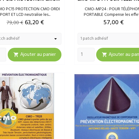
MO PC15 PROTECTION CMO ORDI
CMO-MP24 : POUR TÉLÉPHO
PORT ET LCD neutralise les...
PORTABLE Compense les effets
Prix
Prix
Prix
63,20 €
57,00 €
79,00 €
de
base
Ajouter au panier
Ajouter au pan

