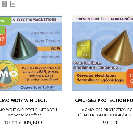
MO !
%
CMO WD17 WIFI DECT...
CMO-GB2 PROTECTION POU
MO WD17 WIFI DECT BLUETOOTH
Le CMO-GB2 PROTECTION P
Compense les effets...
L’HABITAT GEOBIOLOGIE/RESEA
Prix
Prix
Prix
109,60 €
119,00 €
137,00 €
de