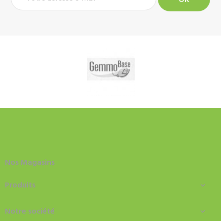
Nos Magasins
Produits

Notre société
