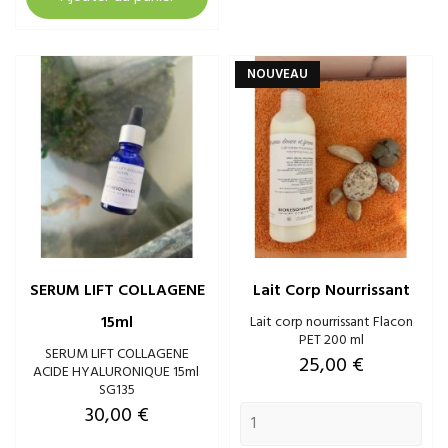
NOUVEAU
SERUM LIFT COLLAGENE
Lait Corp Nourrissant
15ml
Lait corp nourrissant Flacon
PET 200 ml
SERUM LIFT COLLAGENE
Prix
25,00 €
ACIDE HYALURONIQUE 15ml
SG135
Prix
30,00 €