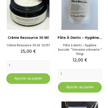
Crème Ressource 30 Ml
Pâte À Dents – Hygiène...
Crème Ressource 30 ml SG157
Pâte à dents – hygiène
buccale “Verveine odorante “
Prix
35,00 €
150gr
Prix
12,00 €
Ajouter au panier
Ajouter au panier