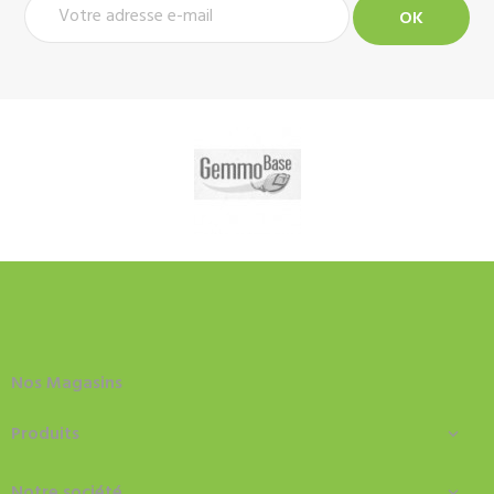
Nos Magasins
Produits

Notre société
