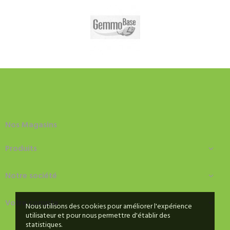
Nos Magasins
Produits

Notre société

Votre compte

Nous utilisons des cookies pour améliorer l'expérience
utilisateur et pour nous permettre d'établir des
PHOSFHORE
19,90 €
statistiques.