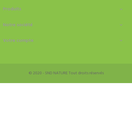
Produits

Notre société

Votre compte

© 2020 - SND NATURE Tout droits réservés