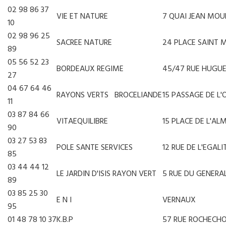
02 98 86 37
VIE ET NATURE
7 QUAI JEAN MOU
10
02 98 96 25
SACREE NATURE
24 PLACE SAINT 
89
05 56 52 23
BORDEAUX REGIME
45/47 RUE HUGUE
27
04 67 64 46
RAYONS VERTS BROCELIANDE
15 PASSAGE DE L
11
03 87 84 66
VITAEQUILIBRE
15 PLACE DE L'AL
90
03 27 53 83
POLE SANTE SERVICES
12 RUE DE L'EGALI
85
03 44 44 12
LE JARDIN D'ISIS RAYON VERT
5 RUE DU GENERA
89
03 85 25 30
E N I
VERNAUX
95
01 48 78 10 37
K.B.P
57 RUE ROCHECH