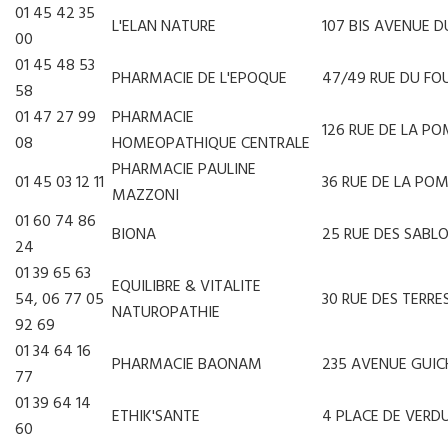
01 45 42 35
L'ELAN NATURE
107 BIS AVENUE D
00
01 45 48 53
PHARMACIE DE L'EPOQUE
47/49 RUE DU FO
58
01 47 27 99
PHARMACIE
126 RUE DE LA P
08
HOMEOPATHIQUE CENTRALE
PHARMACIE PAULINE
01 45 03 12 11
36 RUE DE LA PO
MAZZONI
01 60 74 86
BIONA
25 RUE DES SABL
24
01 39 65 63
EQUILIBRE & VITALITE
54, 06 77 05
30 RUE DES TERRE
NATUROPATHIE
92 69
01 34 64 16
PHARMACIE BAONAM
235 AVENUE GUI
77
01 39 64 14
ETHIK'SANTE
4 PLACE DE VERD
60