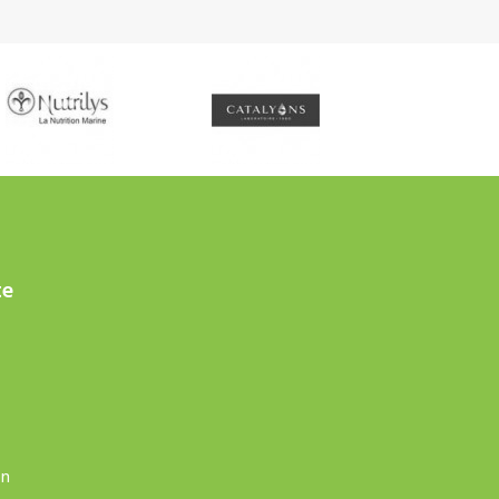
te
on