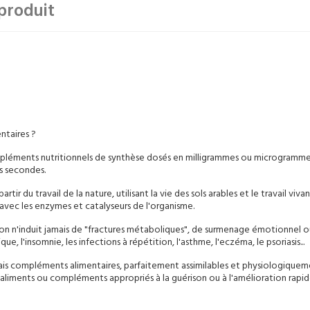
produit
ntaires ?
compléments nutritionnels de synthèse dosés en milligrammes ou microgramme
s secondes.
rtir du travail de la nature, utilisant la vie des sols arables et le travail viv
 avec les enzymes et catalyseurs de l'organisme.
tion n'induit jamais de "fractures métaboliques", de surmenage émotionnel ou
e, l'insomnie, les infections à répétition, l'asthme, l'eczéma, le psoriasis...
ais compléments alimentaires, parfaitement assimilables et physiologiqueme
s aliments ou compléments appropriés à la guérison ou à l'amélioration rapid