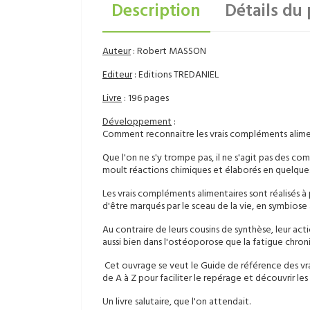
Description
Détails du 
Auteur
: Robert MASSON
Editeur
: Editions TREDANIEL
Livre
: 196 pages
Développement
:
Comment reconnaitre les vrais compléments alime
Que l'on ne s'y trompe pas, il ne s'agit pas des 
moult réactions chimiques et élaborés en quelque
Les vrais compléments alimentaires sont réalisés à pa
d'être marqués par le sceau de la vie, en symbiose
Au contraire de leurs cousins de synthèse, leur ac
aussi bien dans l'ostéoporose que la fatigue chroniqu
Cet ouvrage se veut le Guide de référence des vr
de A à Z pour faciliter le repérage et découvrir le
Un livre salutaire, que l'on attendait.