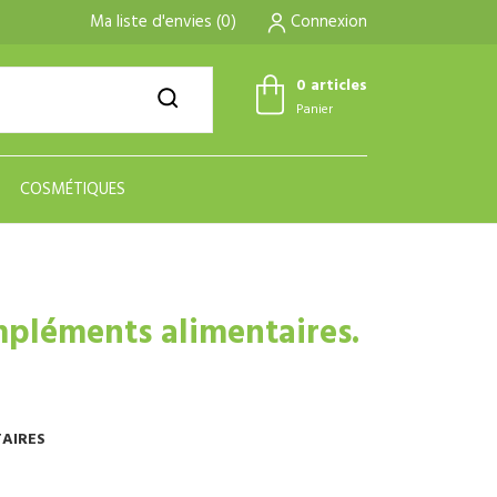
Ma liste d'envies
(
0
)
Connexion
0 articles
Panier
COSMÉTIQUES
mpléments alimentaires.
TAIRES