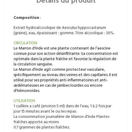
Détails du produit
Composition
:
Extrait hydroalcoolique de Aesculus hyppocastanum
(graine), eau, épaississant : gomme. Titre alcoolique : 30%.
CIRCULATION
Le Marron d'Inde est une plante contenant de l’aescine
connue pour son action désinfiltrante. Sa concentration est
optimale dans la plante fraîche et favorise la régulation de
la circulation sanguine.
Le Marron d'Inde agit comme protecteur vasculaire,
spécifiquement au niveau des veines et des capillaires. Il est
utilisé pour ses propriétés anti-inflammatoires et anti-
œdémateuses en cas de jambes lourdes ou encore
d'hémorroïdes.
UTILISATION
1 cuillère a café (environ 5 ml) dans de l'eau, 1 à 2 fois par
jour 15 minutes avant le ou les repas.
La consommation journalière de Marron d'Inde Plantes
fraîches apporte au moins
0.7 grammes de plantes fraîches.