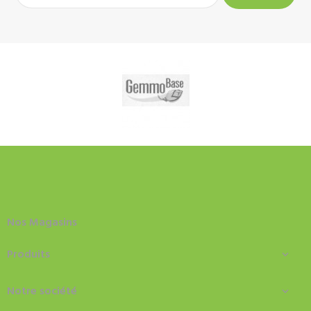
Nos Magasins
Produits

Notre société
