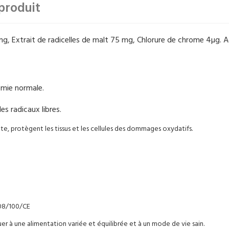
produit
 mg, Extrait de radicelles de malt 75 mg, Chlorure de chrome 4µg. Ad
émie normale.
es radicaux libres.
nte, protègent les tissus et les cellules des dommages oxydatifs.
008/100/CE
r à une alimentation variée et équilibrée et à un mode de vie sain.